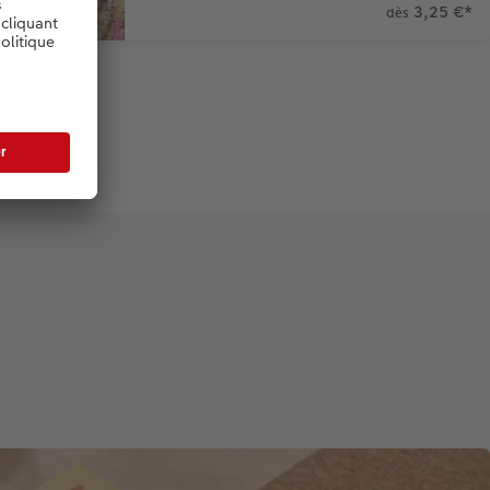
3,25 €
*
dès