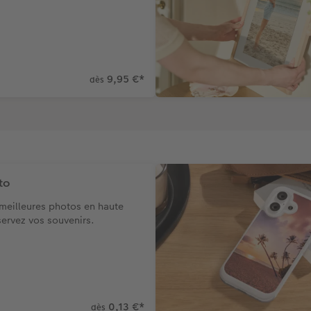
9,95 €
*
dès
to
meilleures photos en haute
servez vos souvenirs.
0,13 €
*
dès