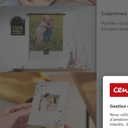
Calendriers
Planifiez vos
estivales dans
Cartes de v
Les fêtes d’ét
originales !