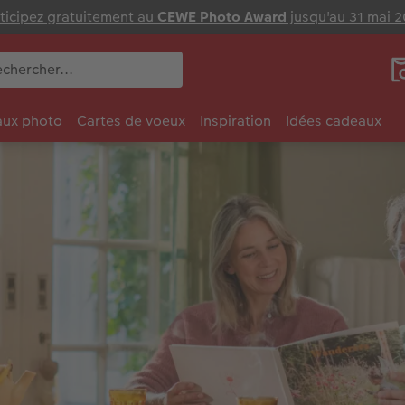
ticipez gratuitement au
CEWE Photo Award
jusqu'au 31 mai 
ux photo
Cartes de voeux
Inspiration
Idées cadeaux