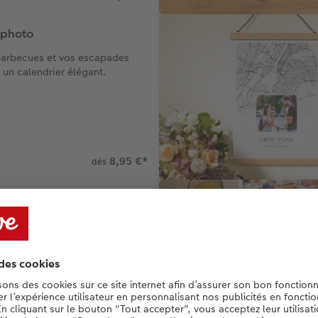
 photo
 barbecues et vos escapades
 un calendrier élégant.
8,95 €
*
dès
oeux
é méritent des invitations