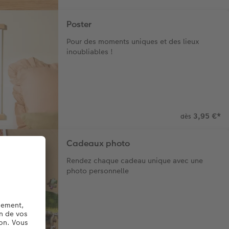
Poster
Pour des moments uniques et des lieux
inoubliables !
3,95 €
*
dès
Cadeaux photo
Rendez chaque cadeau unique avec une
photo personnelle