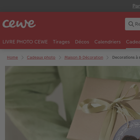
Par
LIVRE PHOTO CEWE
Tirages
Décos
Calendriers
Cadea
Home
Cadeaux photo
Maison & Décoration
Decorations à 