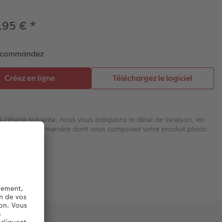
,95 €
*
t commandez
À l'étape suivante, nous vous indiquons le délai de livraison, en
fonction de la manière dont vous composez votre produit photo.