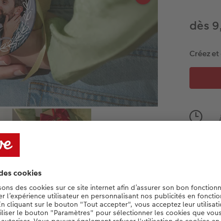
dès 9
Créez e