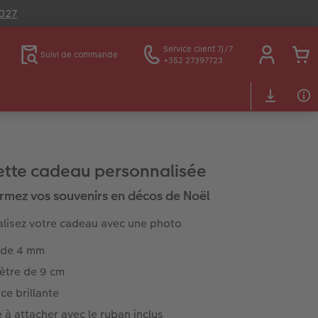
2027
Service client 7j/7
Suivi de commande
+352 27397723
ette cadeau personnalisée
rmez vos souvenirs en décos de Noël
lisez votre cadeau avec une photo
i de 4 mm
ètre de 9 cm
ce brillante
e à attacher avec le ruban inclus