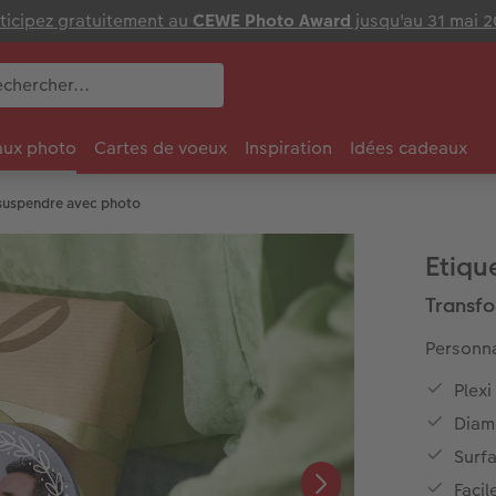
ticipez gratuitement au
CEWE Photo Award
jusqu'au 31 mai 
ux photo
Cartes de voeux
Inspiration
Idées cadeaux
suspendre avec photo
Etiqu
Transfo
Personna
Plex
Diam
Surfa
Facil