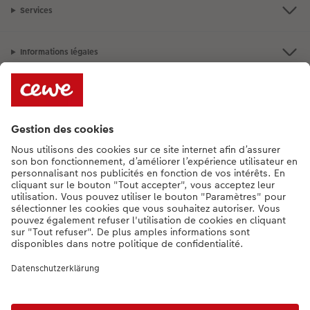
Services
Informations légales
Assortiment
Besoin d'aide ou d'un conseil pour créer votre produit ?
+352 27397723
[Lu-Ve : 9:00 - 20:00h | Sa : 9.00 - 17:00h | Di : 12.00 - 16:00h]
FR
|
DE
|
EN
* Le prix de vente incluant la TVA (frais d'expédition supplémentaires)