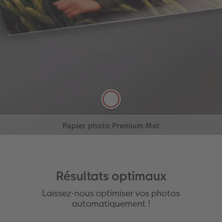
Papier photo Premium Brillant
Commandez en ligne
Papier photo Premium Mat
En savoir plus
En savoir plus
Commandez en ligne
Résultats optimaux
Laissez-nous optimiser vos photos
automatiquement !