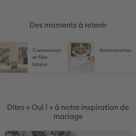
Art Collection
Tipa Awards
Modes de commande
Des moments à retenir
Conseils pour vos livres photos
Communion
Anniversaires
CEWE MYPHOTOS
et fête
laïque
Dites « Oui ! » à notre inspiration de
mariage