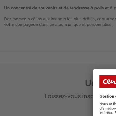
Un concentré de souvenirs et de tendresse à poils et à 
Des moments câlins aux instants les plus drôles, captur
votre compagnon dans un album unique et personnalisé.
Un sty
Laissez-vous inspirer et 