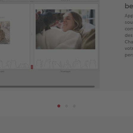
be
App
sou
com
des
Cha
vot
per