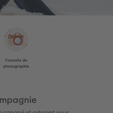
Conseils de
photographie
compagnie
r le canapé et adorent vous