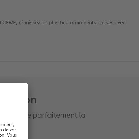
TO CEWE, réunissez les plus beaux moments passés avec
mpagnon
ui reflète parfaitement la