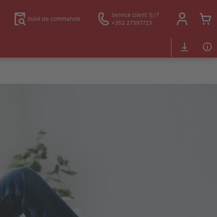
Service client 7j/7
Suivi de commande
+352 27397723