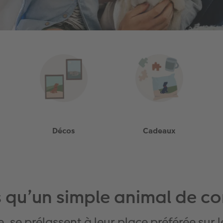
Décos
Cadeaux
s qu’un simple animal de 
lle, se prélassent à leur place préférée su