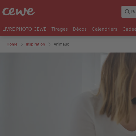
LIVRE PHOTO CEWE
Tirages
Décos
Calendriers
Cadea
Home
Inspiration
Animaux