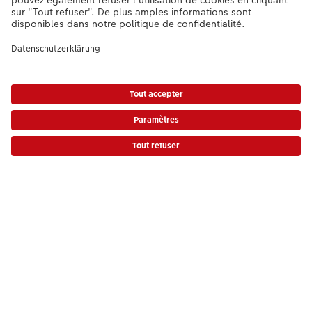
page, un souvenir que vous pouvez toucher et admirer,
transforme votre salon en une galerie vivante et personnelle.
Au travail
Créer votre LIVRE PHOTO CEWE est
un vrai jeu d‘enfant
Faites votre choix parmi les différentes possibilités
pour passer commande !