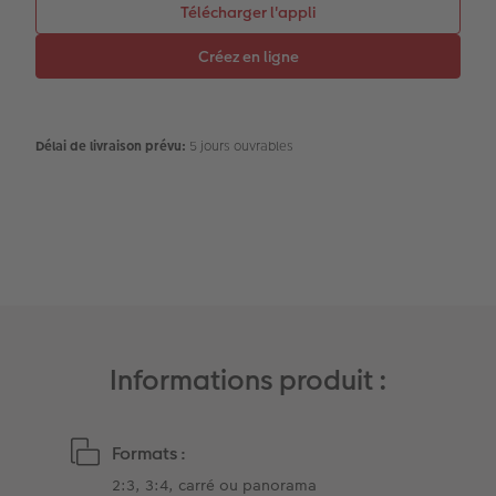
Accessoires
Accessoires
Magazine CEWE
Art Collection
Tipa Awards
Délai de livraison prévu:
5 jours ouvrables
Modes de commande
Conseils pour vos livres photos
CEWE MYPHOTOS
Informations produit :
Formats :
2:3, 3:4, carré ou panorama