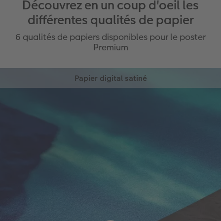
Découvrez en un coup d'oeil les
différentes qualités de papier
6 qualités de papiers disponibles pour le poster
Premium
Papier digital satiné
Idéal pour vos grands formats
Papier premium avec effet perlé (240
g/m²)
Impression de haute qualité qui restitue
parfaitement vos photos
Papier digital Fine Art Mat
Large choix de cadres en option
Idéal pour les occasions spéciales