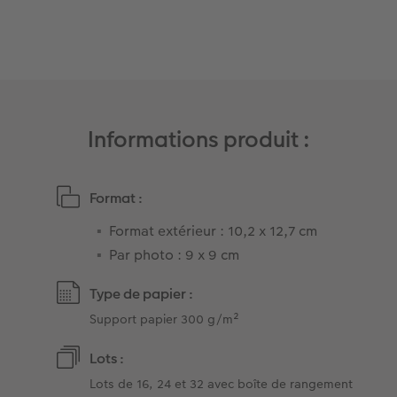
Art Collection
Tipa Awards
Modes de commande
Conseils pour vos livres photos
Informations produit :
CEWE MYPHOTOS
Format :
Format extérieur : 10,2 x 12,7 cm
Par photo : 9 x 9 cm
Type de papier :
Support papier 300 g/m²
Lots :
Lots de 16, 24 et 32 avec boîte de rangement