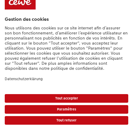
Besoin d'aide ou d'un conseil pour créer votre produit ?
+352 27397723
[Lu-Ve : 9:00 - 20:00h | Sa : 9.00 - 17:00h | Di : 12.00 - 16:00h]
FR
|
DE
|
EN
* Le prix de vente incluant la TVA (frais d'expédition supplémentaires)
Liste des prix.
|
Conditions générales
|
Protection des données
|
Mentions légales
|
Accessibilité