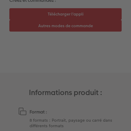
Créez et commandez :
Accessoires
Accessoires
Magazine CEWE
Art Collection
Tipa Awards
Modes de commande
Conseils pour vos livres photos
CEWE MYPHOTOS
Informations produit :
Format :
8 formats : Portrait, paysage ou carré dans
différents formats