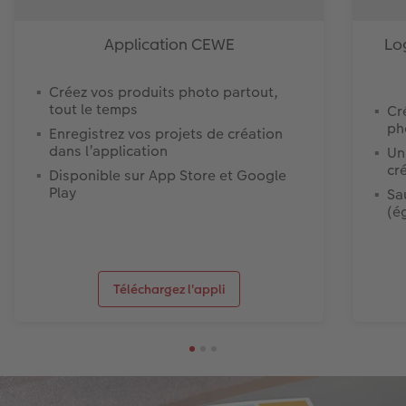
Application CEWE
Lo
Créez vos produits photo partout,
tout le temps
Cr
ph
Enregistrez vos projets de création
dans l’application
Un
cr
Disponible sur App Store et Google
Play
Sa
(é
Téléchargez l'appli