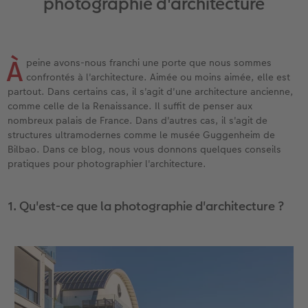
photographie d'architecture
x
XXL Panorama
Tirages photo rétro carré
Tableau photo prestige
Calendrier mural Fineline
Textiles
Faire-part de mariage
Mariage
Pour les enfants
A5 Panorama
Tirages fine art
Photo sur carton mousse
À annoter
Photo magnets
Faire-part de naissance
Animaux
Pour les animaux
À
peine avons-nous franchi une porte que nous sommes
Petit Carré
Marque-page photo
Photo sur bois
Modèles créatifs
Coques smartphones
Faire-part d'anniversaire
Conséils décoration murale
Cadeaux plus durables
confrontés à l'architecture. Aimée ou moins aimée, elle est
partout. Dans certains cas, il s'agit d'une architecture ancienne,
Bébé
Tirage photo encadré
hexxas
Accessoires
Boîte cadeau
Faire-part de communion
Conseils pour votre livre photo
comme celle de la Renaissance. Il suffit de penser aux
nombreux palais de France. Dans d'autres cas, il s'agit de
structures ultramodernes comme le musée Guggenheim de
Types de papier
Poster photo premium
Polyptyque
Bon cadeau CEWE
Tous les thèmes
Conseils pour la photographie
Bilbao. Dans ce blog, nous vous donnons quelques conseils
pratiques pour photographier l'architecture.
Types de couvertures
Lots de photos
Décoration murale encadrée
Tirages créatifs
Effet relief
CEWE myPhotos
Possibilités
Autocollants photo
Accessoires
Idées cadeaux
Tutoriels
1. Qu'est-ce que la photographie d'architecture ?
Effet relief
Boîte photo souvenirs
Concours photo
Accessoires
Accessoires
Magazine CEWE
Art Collection
Tipa Awards