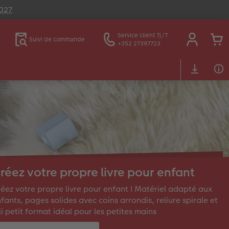
2027
Service client 7j/7
Suivi de commande
+352 27397723
réez votre propre livre pour enfant
éez votre propre livre pour enfant I Matériel adapté aux
fants, pages solides avec coins arrondis, reliure spirale et
li petit format idéal pour les petites mains