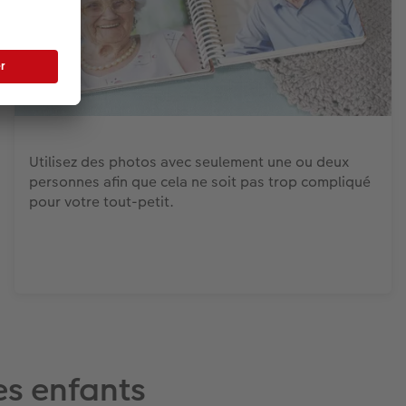
Utilisez des photos avec seulement une ou deux
personnes afin que cela ne soit pas trop compliqué
pour votre tout-petit.
es enfants