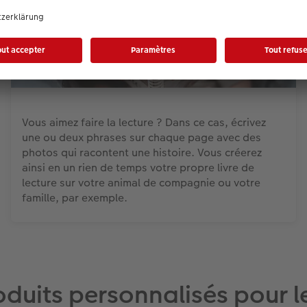
Vous aimez faire la lecture ? Dans ce cas, écrivez
une ou deux phrases sur chaque page avec des
photos qui racontent une histoire. Vous créerez
ainsi en un rien de temps votre propre livre de
lecture sur votre animal de compagnie ou votre
famille, par exemple.
oduits personnalisés pour l