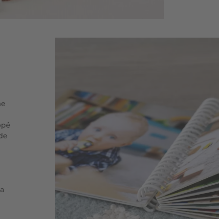
ne
ppé
de
la