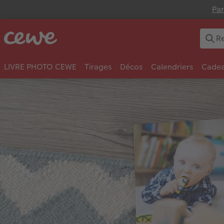
Par
LIVRE PHOTO CEWE
Tirages
Décos
Calendriers
Cadea