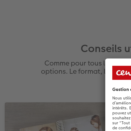
Conseils u
Comme pour tous les produ
options. Le format, la reliur