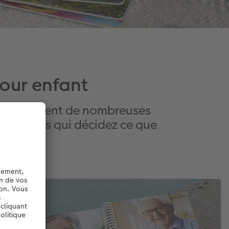
pour enfant
re également de nombreuses
 c'est vous qui décidez ce que