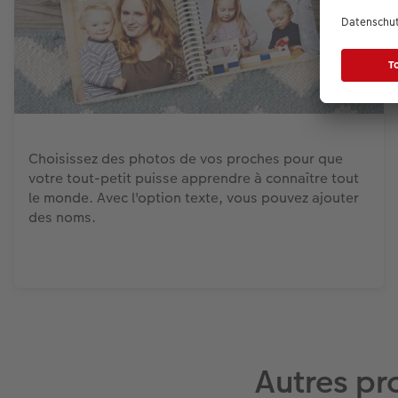
Choisissez des photos de vos proches pour que
votre tout-petit puisse apprendre à connaître tout
le monde. Avec l'option texte, vous pouvez ajouter
des noms.
Autres pr