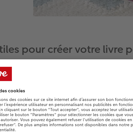
tiles pour créer votre livre 
its CEWE, le livre photo pour enfant off
e et le support des pages sont fixes, mais
vous placez dans l'album.