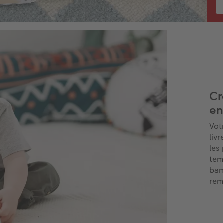
Cr
en
Vot
liv
les
tem
bam
rem