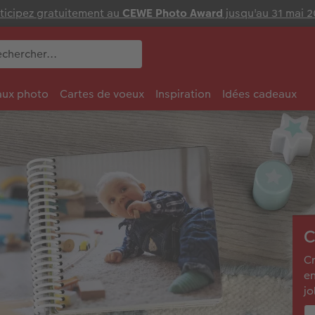
ticipez gratuitement au
CEWE Photo Award
jusqu'au 31 mai 
ux photo
Cartes de voeux
Inspiration
Idées cadeaux
C
Cr
en
jo