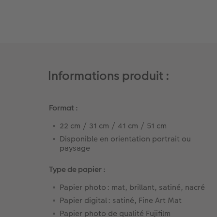
Modes de commande
Conseils pour vos livres photos
CEWE MYPHOTOS
Informations produit :
Format :
22 cm / 31 cm / 41 cm / 51 cm ​
Disponible en orientation portrait ou
paysage
Type de papier :
Papier photo : mat, brillant, satiné, nacré
Papier digital : satiné, Fine Art Mat
Papier photo de qualité Fujifilm