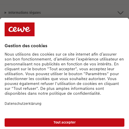
Informations légales
Assortiment
Besoin d'aide ou d'un conseil pour créer votre produit ?
+352 27397723
[Lu-Ve : 9:00 - 20:00h | Sa : 9.00 - 17:00h | Di : 12.00 - 16:00h]
FR
|
DE
|
EN
* Le prix de vente incluant la TVA (frais d'expédition supplémentaires)
Liste des prix.
|
Conditions générales
|
Protection des données
|
Mentions légales
|
Accessibilité