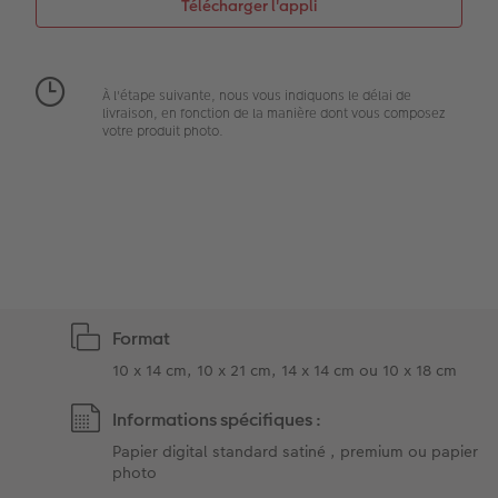
Accessoires
Accessoires
Magazine CEWE
À l'étape suivante, nous vous indiquons le délai de
Art Collection
Tipa Awards
livraison, en fonction de la manière dont vous composez
votre produit photo.
Modes de commande
Conseils pour vos livres photos
CEWE MYPHOTOS
Format
10 x 14 cm, 10 x 21 cm, 14 x 14 cm ou 10 x 18 cm
Informations spécifiques :
Papier digital standard satiné , premium ou papier
photo