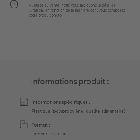
À l'étape suivante, nous vous indiquons le délai de
Art Collection
Tipa Awards
livraison, en fonction de la manière dont vous composez
votre produit photo.
Modes de commande
Conseils pour vos livres photos
CEWE MYPHOTOS
Informations produit :
Informations spécifiques :
Plastique (polypropylène, qualité alimentaire)
Format :
Largeur : 390 mm