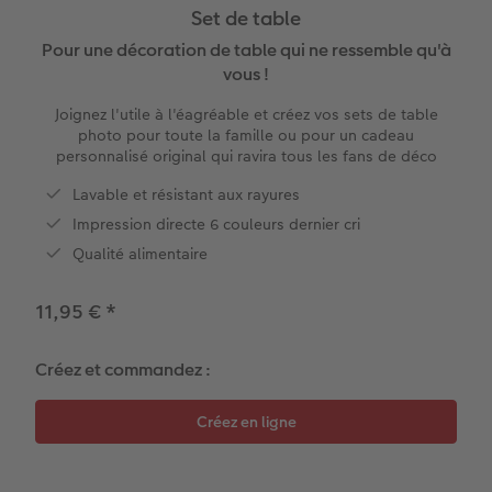
Set de table
x
XXL Panorama
Tirages photo rétro carré
Tableau photo prestige
Calendrier mural Fineline
Textiles
Faire-part de mariage
Mariage
Pour les enfants
Pour une décoration de table qui ne ressemble qu'à
vous !
A5 Panorama
Tirages fine art
Photo sur carton mousse
À annoter
Photo magnets
Faire-part de naissance
Animaux
Pour les animaux
Joignez l'utile à l'éagréable et créez vos sets de table
photo pour toute la famille ou pour un cadeau
Petit Carré
Marque-page photo
Photo sur bois
Modèles créatifs
Coques smartphones
Faire-part d'anniversaire
Conséils décoration murale
Cadeaux plus durables
personnalisé original qui ravira tous les fans de déco
Lavable et résistant aux rayures
Bébé
Tirage photo encadré
hexxas
Accessoires
Boîte cadeau
Faire-part de communion
Conseils pour votre livre photo
Impression directe 6 couleurs dernier cri
Qualité alimentaire
Types de papier
Poster photo premium
Polyptyque
Bon cadeau CEWE
Tous les thèmes
Conseils pour la photographie
Types de couvertures
Lots de photos
Décoration murale encadrée
Tirages créatifs
Effet relief
CEWE myPhotos
11,95 €
*
Possibilités
Autocollants photo
Accessoires
Idées cadeaux
Tutoriels
Créez et commandez :
Effet relief
Boîte photo souvenirs
Concours photo
Accessoires
Accessoires
Magazine CEWE