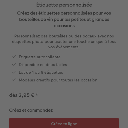
Étiquette personnalisée
x
XXL Panorama
Tirages photo rétro carré
Tableau photo prestige
Calendrier mural Fineline
Textiles
Faire-part de mariage
Mariage
Pour les enfants
Créez des étiquettes personnalisées pour vos
bouteilles de vin pour les petites et grandes
A5 Panorama
Tirages fine art
Photo sur carton mousse
À annoter
Photo magnets
Faire-part de naissance
Animaux
Pour les animaux
occasions
Personnalisez des bouteilles ou des bocaux avec nos
Petit Carré
Marque-page photo
Photo sur bois
Modèles créatifs
Coques smartphones
Faire-part d'anniversaire
Conséils décoration murale
Cadeaux plus durables
étiquettes photo pour ajouter une touche unique à tous
vos événements.
Bébé
Tirage photo encadré
hexxas
Accessoires
Boîte cadeau
Faire-part de communion
Conseils pour votre livre photo
Etiquette autocollante
Disponible en deux tailles
Types de papier
Poster photo premium
Polyptyque
Bon cadeau CEWE
Tous les thèmes
Conseils pour la photographie
Lot de 1 ou 6 étiquettes
Types de couvertures
Lots de photos
Décoration murale encadrée
Tirages créatifs
Effet relief
CEWE myPhotos
Modèles créatifs pour toutes les occasion
Possibilités
Autocollants photo
Accessoires
Idées cadeaux
Tutoriels
dès 2,95 €
*
Effet relief
Boîte photo souvenirs
Concours photo
Créez et commandez
Accessoires
Accessoires
Magazine CEWE