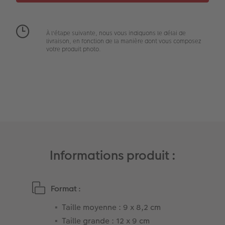
Art Collection
Tipa Awards
À l'étape suivante, nous vous indiquons le délai de
Modes de commande
livraison, en fonction de la manière dont vous composez
votre produit photo.
Conseils pour vos livres photos
CEWE MYPHOTOS
Informations produit :
Format :
Taille moyenne : 9 x 8,2 cm
Taille grande : 12 x 9 cm