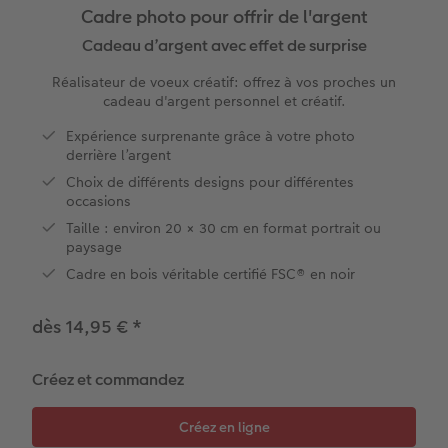
Cadre photo pour offrir de l'argent
x
XXL Panorama
Tirages photo rétro carré
Tableau photo prestige
Calendrier mural Fineline
Textiles
Faire-part de mariage
Mariage
Pour les enfants
Cadeau d’argent avec effet de surprise
Réalisateur de voeux créatif: offrez à vos proches un
A5 Panorama
Tirages fine art
Photo sur carton mousse
À annoter
Photo magnets
Faire-part de naissance
Animaux
Pour les animaux
cadeau d'argent personnel et créatif.
Petit Carré
Marque-page photo
Photo sur bois
Modèles créatifs
Coques smartphones
Faire-part d'anniversaire
Conséils décoration murale
Cadeaux plus durables
Expérience surprenante grâce à votre photo
derrière l’argent
Choix de différents designs pour différentes
Bébé
Tirage photo encadré
hexxas
Accessoires
Boîte cadeau
Faire-part de communion
Conseils pour votre livre photo
occasions
Taille : environ 20 × 30 cm en format portrait ou
Types de papier
Poster photo premium
Polyptyque
Bon cadeau CEWE
Tous les thèmes
Conseils pour la photographie
paysage
Cadre en bois véritable certifié FSC® en noir
Types de couvertures
Lots de photos
Décoration murale encadrée
Tirages créatifs
Effet relief
CEWE myPhotos
dès 14,95 €
*
Possibilités
Autocollants photo
Accessoires
Idées cadeaux
Tutoriels
Effet relief
Boîte photo souvenirs
Concours photo
Créez et commandez
Accessoires
Accessoires
Magazine CEWE