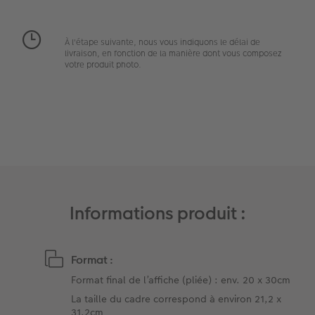
Art Collection
Tipa Awards
À l'étape suivante, nous vous indiquons le délai de
Modes de commande
livraison, en fonction de la manière dont vous composez
votre produit photo.
Conseils pour vos livres photos
CEWE MYPHOTOS
Informations produit :
Format :
Format final de l’affiche (pliée) : env. 20 x 30cm
La taille du cadre correspond à environ 21,2 x
31,2cm