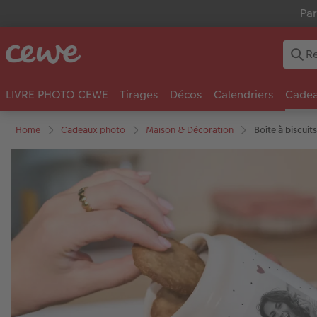
Par
LIVRE PHOTO CEWE
Tirages
Décos
Calendriers
Cadea
Home
Cadeaux photo
Maison & Décoration
Boîte à biscuit