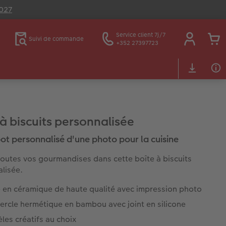
2027
Service client 7j/7
Suivi de commande
+352 27397723
 à biscuits personnalisée
 pot personnalisé d'une photo pour la cuisine
outes vos gourmandises dans cette boîte à biscuits
lisée.
e en céramique de haute qualité avec impression photo
ercle hermétique en bambou avec joint en silicone
es créatifs au choix