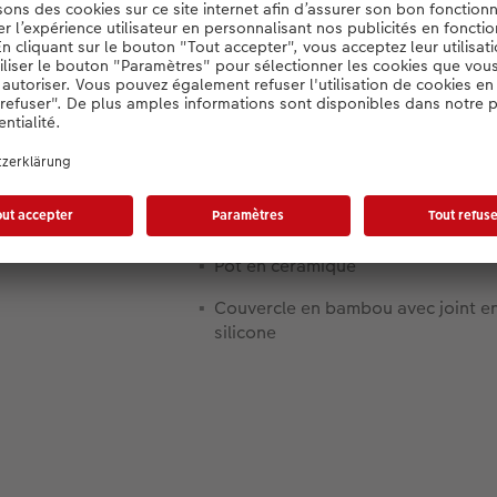
Informations produit :
Matériau
Pot en céramique
Couvercle en bambou avec joint e
silicone