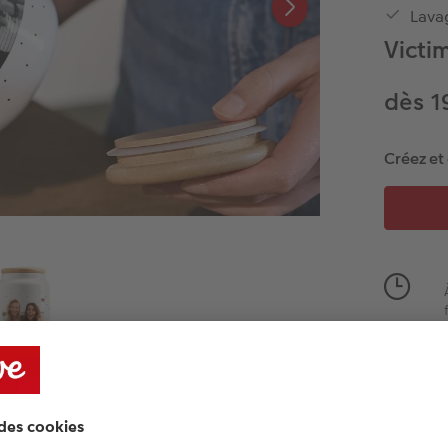
Lavag
Victim
dès 1
Créez e