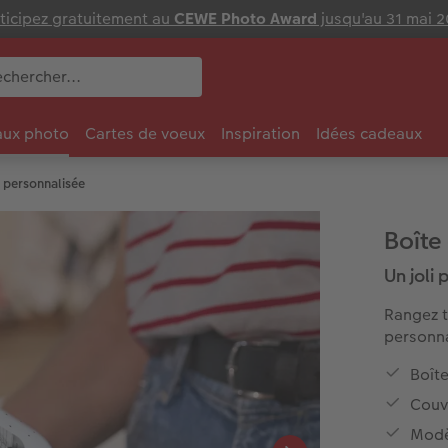
ticipez gratuitement au
CEWE Photo Award
jusqu'au 31 mai 
ux photo
Cartes de voeux
Inspiration
Idées cadeaux
s personnalisée
Boîte
Un joli
Rangez t
personna
Boît
Couv
Modèl