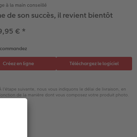
e à la main conseillé
e de son succès, il revient bientôt
9,95 €
*
t commandez
À l'étape suivante, nous vous indiquons le délai de livraison, en
fonction de la manière dont vous composez votre produit photo.