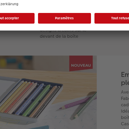
A créer en format portrait
ou paysage
Possibilité d’ajouter des
designs créatifs sur le
devant de la boîte
Em
pl
Ave
Fab
cad
Idéa
boî
Cas