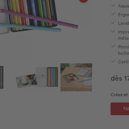
Aquar
Ergo
Lavab
Impre
méta
Possi
boît
Certi
dès 1
Créez et