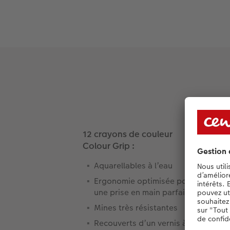
12 crayons de couleur
Colour Grip :
Aquarellables à l’eau
Ergonomie optimisée pour
une prise en main parfaite
Mines très résistantes
Recouverts d’un vernis à