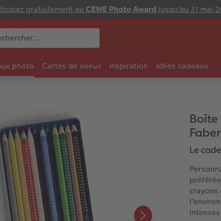
ticipez gratuitement au
CEWE Photo Award
jusqu'au 31 mai 
ux photo
Cartes de voeux
Inspiration
Idées cadeaux
Boîte
Faber
Le cade
Personna
préférée
crayons 
l’enviro
intenses 