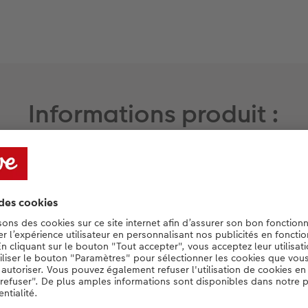
Informations produit :
Boîte en métal imprimable :
Couvercle de la boîte
personnalisé avec votre
photo
Zone d’impression : 18,1 x
10 cm
Procédé d’impression
directe