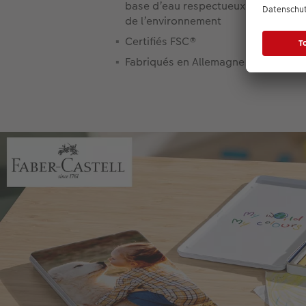
base d’eau respectueux
de l’environnement
Certifiés FSC®
Fabriqués en Allemagne