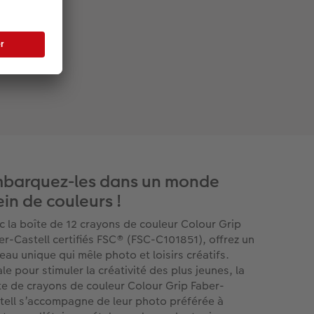
barquez-les dans un monde
ein de couleurs !
c la boîte de 12 crayons de couleur Colour Grip
er-Castell certifiés FSC® (FSC-C101851), offrez un
eau unique qui mêle photo et loisirs créatifs.
le pour stimuler la créativité des plus jeunes, la
te de crayons de couleur Colour Grip Faber-
tell s’accompagne de leur photo préférée à