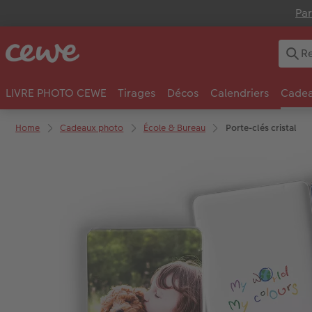
Par
LIVRE PHOTO CEWE
Tirages
Décos
Calendriers
Cadea
Home
Cadeaux photo
École & Bureau
Porte-clés cristal