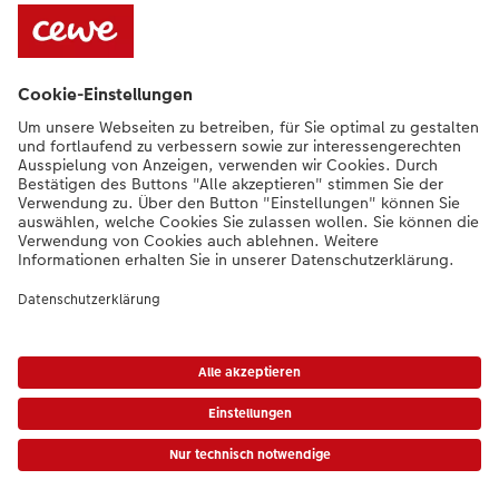
Sortiment
Bei Fragen können Sie uns gern anrufen:
+352 27397723
[Mo bis Fr von
9:00 - 20:00 Uhr | Sam von 9:00 - 17:00 Uhr | So von 12:00 - 16:00]
DE
|
FR
|
EN
* Die UVP gelten inkl. MwSt. zzgl. Versandkosten gem.
Preisliste
|
AGB
|
Datenschutz
|
Impressum
|
Barrierefreiheit