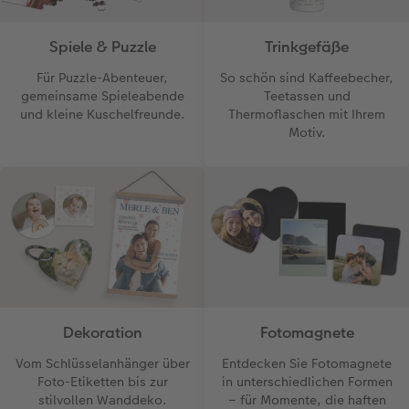
Art Collection
TIPA Awards
Spiele & Puzzle
Trinkgefäße
Unsere Bestellwege
Für Puzzle-Abenteuer,
So schön sind Kaffeebecher,
gemeinsame Spieleabende
Teetassen und
Tipps für Fotobücher
und kleine Kuschelfreunde.
Thermoflaschen mit Ihrem
Motiv.
CEWE MyPhotos
Dekoration
Fotomagnete
Vom Schlüsselanhänger über
Entdecken Sie Fotomagnete
Foto-Etiketten bis zur
in unterschiedlichen Formen
stilvollen Wanddeko.
– für Momente, die haften