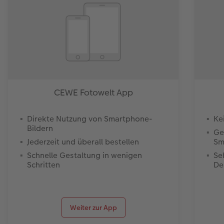
CEWE Fotowelt App
Direkte Nutzung von Smartphone-
Ke
Bildern
Ge
Jederzeit und überall bestellen
Sm
Schnelle Gestaltung in wenigen
Se
Schritten
De
Weiter zur App