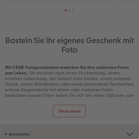
Basteln Sie Ihr eigenes Geschenk mit
Foto
Mit CEWE Fotogeschenken erwecken Sie Ihre schönsten Fotos
zum Leben.
Sie möchten nach Ihrem Hochzeitstag, einem
schönen Geburtstag, der Geburt Ihres Kindes, einem schönen
Urlaub, einem Betriebsfest oder einem besonderen Familienfest
schöne Gegenstände mit einem oder mehreren Fotos
bedrucken lassen? Dann sehen Sie sich die vielen Optionen zum
Personalisieren von Geschenken an, von Tassen und
Kunstdrucken bis hin zu Kissen, Uhren und sogar Spielzeug.
Show more
Bei CEWE basteln Sie Geschenke mit Fotos für Groß und Klein.
Mit einem Fotopuzzle lässt sich eine schöne Erinnerung Stück
für Stück wiedererleben. Das macht es zum perfekten Geschenk
für Puzzle-Fans. Sie können dieses eine schöne Foto auch auf
Bezahlarten
Spielkarten oder auf ein süßes Kuscheltier drucken lassen.