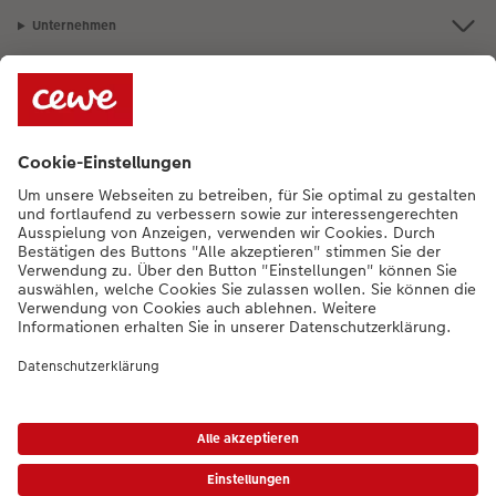
Unternehmen
Sortiment
Bei Fragen können Sie uns gern anrufen:
+352 27397723
[Mo bis Fr von
9:00 - 20:00 Uhr | Sam von 9:00 - 17:00 Uhr | So von 12:00 - 16:00]
DE
|
FR
|
EN
* Die UVP gelten inkl. MwSt. zzgl. Versandkosten gem.
Preisliste
|
AGB
|
Datenschutz
|
Impressum
|
Barrierefreiheit