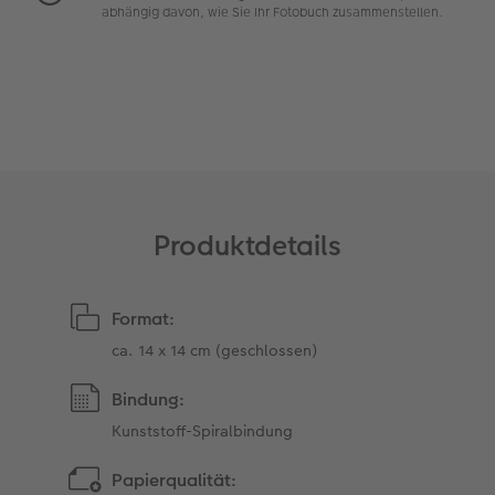
abhängig davon, wie Sie Ihr Fotobuch zusammenstellen.
Art Collection
TIPA Awards
Unsere Bestellwege
Tipps für Fotobücher
CEWE MyPhotos
Produktdetails
Format:
ca. 14 x 14 cm (geschlossen)
Bindung:
Kunststoff-Spiralbindung
Papierqualität: