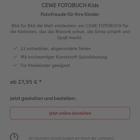
CEWE FOTOBUCH Kids
en
XXL Panorama
Square Prints
Gallery Print
Wandkalender Fineline
Textilien
Hochzeitskarten
Hochzeit
Für Kinder
Fotofreude für Ihre Kinder
Bild für Bild die Welt entdecken: ein CEWE FOTOBUCH für
Compact Panorama
Fine Art Prints
Foto auf Hartschaumplatte
Für Notizen
Fotomagnete
Babykarten
Haustiere
Für Haustiere
die Kleinsten, das die Motorik schult, die Sinne schärft und
 & App
Spaß macht.
Compact Quadratisch
Mini Prints
Foto auf Holz
Kreative Designs
Handyhüllen
Geburtstagkarten
Tipps für die Wanddekoration
Nachhaltige Geschenken
22 extradicke, abgerundete Seiten
Mit hochwertiger Kunststoff-Spiralbindung
Foto im Rahmen
hexxas
Alle Zübehor
Geschenkbox
Kommunionskarten
Tipps für Fotobücher
Kids
Für Kleinkinder geeignet
Papiersorte
Premium Poster
Mehrteiler
CEWE Geschenkgutschein
Weitere Anlässe
Fotografietipps
ab 27,95 €
*
Einbande
Fotosets
Gerahmte Wanddekoration
Art Prints
Veredelung
CEWE myPhotos
Jetzt gestalten und bestellen:
Optionen
Fotosticker
Alle Zubehör
Geschenkideen
Video tutorials
Veredelung
Bilderbox
Fotowettbewerbe
Passendes Zubehör
Alle Zubehör
CEWE Magazin
Im nächsten Schritt zeigen wir Ihnen die Lieferzeit,