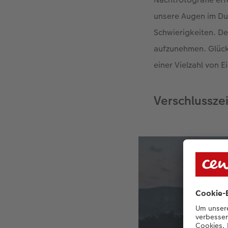
unsere Augen im Du
Schwierigkeiten. De
aufzunehmen. Glückl
einer Vielzahl von 
Verschlusszei