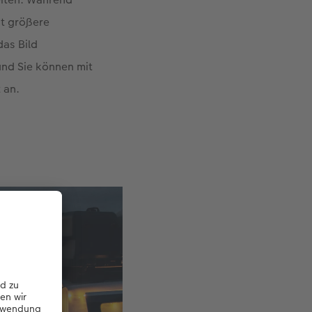
it größere
das Bild
und Sie können mit
 an.