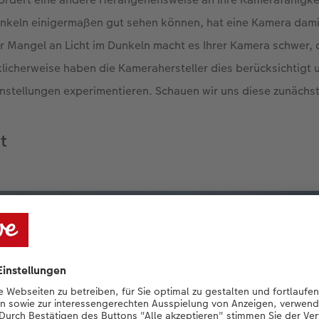
nkeln einigermaßen gut sehen können, hat eine Kamera dam
r Mangel an Licht im Dunkeln macht es Ihrer Kamera schwer, 
icherweise haben die Kamerahersteller dies berücksichtigt 
Einstellungen experimentieren. Schauen wir uns diese zunächst
t