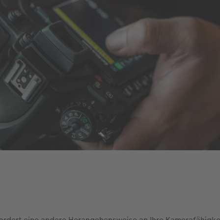
fordert eine andere Herangehensweise an Ihre Kamerafähigk