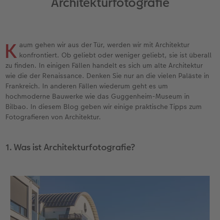
Architekturfotografie
en
XXL Panorama
Square Prints
Gallery Print
Wandkalender Fineline
Textilien
Hochzeitskarten
Hochzeit
Für Kinder
Compact Panorama
Fine Art Prints
Foto auf Hartschaumplatte
Für Notizen
Fotomagnete
Babykarten
Haustiere
Für Haustiere
 & App
K
aum gehen wir aus der Tür, werden wir mit Architektur
Compact Quadratisch
Mini Prints
Foto auf Holz
Kreative Designs
Handyhüllen
Geburtstagkarten
Tipps für die Wanddekoration
Nachhaltige Geschenken
konfrontiert. Ob geliebt oder weniger geliebt, sie ist überall
zu finden. In einigen Fällen handelt es sich um alte Architektur
Kids
Foto im Rahmen
hexxas
Alle Zübehor
Geschenkbox
Kommunionskarten
Tipps für Fotobücher
wie die der Renaissance. Denken Sie nur an die vielen Paläste in
Frankreich. In anderen Fällen wiederum geht es um
hochmoderne Bauwerke wie das Guggenheim-Museum in
Papiersorte
Premium Poster
Mehrteiler
CEWE Geschenkgutschein
Weitere Anlässe
Fotografietipps
Bilbao. In diesem Blog geben wir einige praktische Tipps zum
Fotografieren von Architektur.
Einbande
Fotosets
Gerahmte Wanddekoration
Art Prints
Veredelung
CEWE myPhotos
Optionen
Fotosticker
Alle Zubehör
Geschenkideen
Video tutorials
1. Was ist Architekturfotografie?
Veredelung
Bilderbox
Fotowettbewerbe
Passendes Zubehör
Alle Zubehör
CEWE Magazin
Art Collection
TIPA Awards