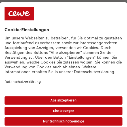
Unternehmen
Sortiment
Bei Fragen können Sie uns gern anrufen:
+352 27397723
[Mo bis Fr von
9:00 - 20:00 Uhr | Sam von 9:00 - 17:00 Uhr | So von 12:00 - 16:00]
DE
|
FR
|
EN
* Die UVP gelten inkl. MwSt. zzgl. Versandkosten gem.
Preisliste
|
AGB
|
Datenschutz
|
Impressum
|
Barrierefreiheit