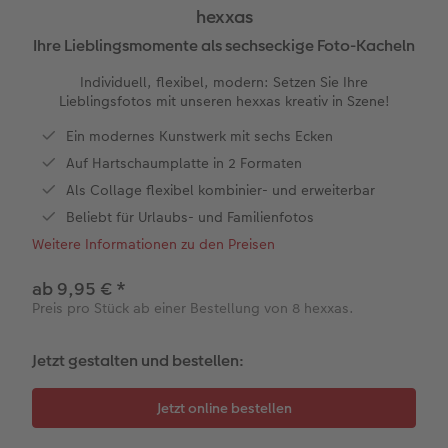
hexxas
en
XXL Panorama
Square Prints
Gallery Print
Wandkalender Fineline
Textilien
Hochzeitskarten
Hochzeit
Für Kinder
Ihre Lieblingsmomente als sechseckige Foto-Kacheln
Individuell, flexibel, modern: Setzen Sie Ihre
Compact Panorama
Fine Art Prints
Foto auf Hartschaumplatte
Für Notizen
Fotomagnete
Babykarten
Haustiere
Für Haustiere
Lieblingsfotos mit unseren hexxas kreativ in Szene!
 & App
Compact Quadratisch
Mini Prints
Foto auf Holz
Kreative Designs
Handyhüllen
Geburtstagkarten
Tipps für die Wanddekoration
Nachhaltige Geschenken
Ein modernes Kunstwerk mit sechs Ecken
Auf Hartschaumplatte in 2 Formaten
Kids
Foto im Rahmen
Alle Zübehor
Geschenkbox
Kommunionskarten
Tipps für Fotobücher
hexxas
Als Collage flexibel kombinier- und erweiterbar
Beliebt für Urlaubs- und Familienfotos
Papiersorte
Premium Poster
Mehrteiler
CEWE Geschenkgutschein
Weitere Anlässe
Fotografietipps
Weitere Informationen zu den Preisen
Einbande
Fotosets
Gerahmte Wanddekoration
Art Prints
Veredelung
CEWE myPhotos
ab 9,95 €
*
Preis pro Stück ab einer Bestellung von 8 hexxas.
Optionen
Fotosticker
Alle Zubehör
Geschenkideen
Video tutorials
Jetzt gestalten und bestellen:
Veredelung
Bilderbox
Fotowettbewerbe
Passendes Zubehör
Alle Zubehör
CEWE Magazin