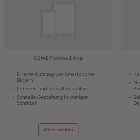
CEWE Fotowelt App
Direkte Nutzung von Smartphone-
Ke
Bildern
Ge
Jederzeit und überall bestellen
Sm
Schnelle Gestaltung in wenigen
Se
Schritten
De
Weiter zur App