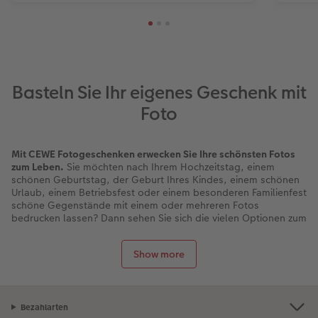
Basteln Sie Ihr eigenes Geschenk mit
Foto
Mit CEWE Fotogeschenken erwecken Sie Ihre schönsten Fotos
zum Leben.
Sie möchten nach Ihrem Hochzeitstag, einem
schönen Geburtstag, der Geburt Ihres Kindes, einem schönen
Urlaub, einem Betriebsfest oder einem besonderen Familienfest
schöne Gegenstände mit einem oder mehreren Fotos
bedrucken lassen? Dann sehen Sie sich die vielen Optionen zum
Personalisieren von Geschenken an, von Tassen und
Kunstdrucken bis hin zu Kissen, Uhren und sogar Spielzeug.
Show more
Bei CEWE basteln Sie Geschenke mit Fotos für Groß und Klein.
Mit einem Fotopuzzle lässt sich eine schöne Erinnerung Stück
für Stück wiedererleben. Das macht es zum perfekten Geschenk
für Puzzle-Fans. Sie können dieses eine schöne Foto auch auf
Bezahlarten
Spielkarten oder auf ein süßes Kuscheltier drucken lassen.