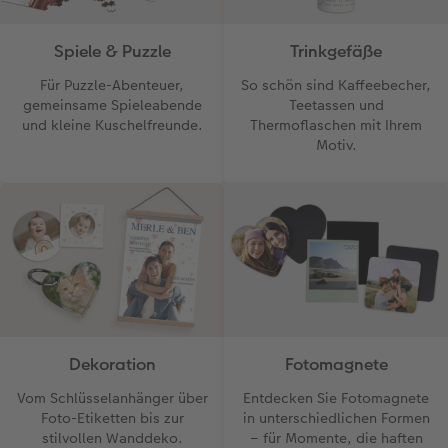
Art Collection
TIPA Awards
Spiele & Puzzle
Trinkgefäße
Unsere Bestellwege
Für Puzzle-Abenteuer,
So schön sind Kaffeebecher,
gemeinsame Spieleabende
Teetassen und
Tipps für Fotobücher
und kleine Kuschelfreunde.
Thermoflaschen mit Ihrem
Motiv.
CEWE MyPhotos
Dekoration
Fotomagnete
Vom Schlüsselanhänger über
Entdecken Sie Fotomagnete
Foto-Etiketten bis zur
in unterschiedlichen Formen
stilvollen Wanddeko.
– für Momente, die haften