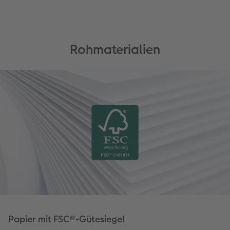
Art Collection
TIPA Awards
Unsere Bestellwege
Rohmaterialien
Tipps für Fotobücher
CEWE MyPhotos
Papier mit FSC®-Gütesiegel