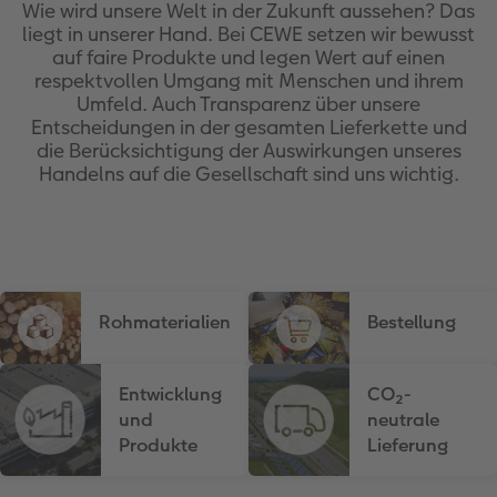
Wie wird unsere Welt in der Zukunft aussehen? Das
liegt in unserer Hand. Bei CEWE setzen wir bewusst
en
XXL Panorama
Square Prints
Gallery Print
Wandkalender Fineline
Textilien
Hochzeitskarten
Hochzeit
Für Kinder
auf faire Produkte und legen Wert auf einen
respektvollen Umgang mit Menschen und ihrem
Compact Panorama
Fine Art Prints
Foto auf Hartschaumplatte
Für Notizen
Fotomagnete
Babykarten
Haustiere
Für Haustiere
Umfeld. Auch Transparenz über unsere
 & App
Entscheidungen in der gesamten Lieferkette und
die Berücksichtigung der Auswirkungen unseres
Compact Quadratisch
Mini Prints
Foto auf Holz
Kreative Designs
Handyhüllen
Geburtstagkarten
Tipps für die Wanddekoration
Nachhaltige Geschenken
Handelns auf die Gesellschaft sind uns wichtig.
Kids
Foto im Rahmen
hexxas
Alle Zübehor
Geschenkbox
Kommunionskarten
Tipps für Fotobücher
Papiersorte
Premium Poster
Mehrteiler
CEWE Geschenkgutschein
Weitere Anlässe
Fotografietipps
Einbande
Fotosets
Gerahmte Wanddekoration
Art Prints
Veredelung
CEWE myPhotos
Rohmaterialien
Bestellung
Optionen
Fotosticker
Alle Zubehör
Geschenkideen
Video tutorials
Entwicklung
CO₂-
Veredelung
Bilderbox
Fotowettbewerbe
und
neutrale
Produkte
Lieferung
Passendes Zubehör
Alle Zubehör
CEWE Magazin