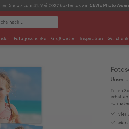
en Sie bis zum 31.Mai 2027 kostenlos am
CEWE Photo Awar
nder
Fotogeschenke
Grußkarten
Inspiration
Geschenk
Fotos
Unser p
Teilen Si
erhalten 
Formate
Vier
Mark