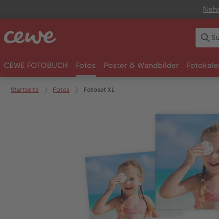
Nehm
CEWE FOTOBUCH
Fotos
Poster & Wandbilder
Fotokale
Startseite
Fotos
Fotoset XL