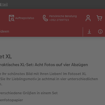
d
teil
Persönliche Beratung
Auftragsstatus
+352 27397723
ideen
et XL
raktisches XL-Set: Acht Fotos auf vier Abzügen
e Ihr schönstes Bild mit Ihren Lieben! Im Fotoset XL
Sie Ihr Lieblingsmotiv je achtmal in vier unterschiedlichen
n.
 verschiedene Größen in einem Set
enfotopapier