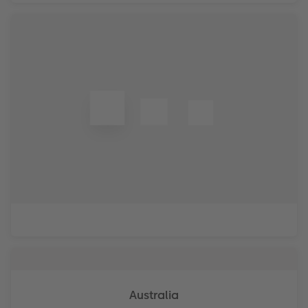
Unsere Bestellwege
Tipps für Fotobücher
CEWE MyPhotos
Australia