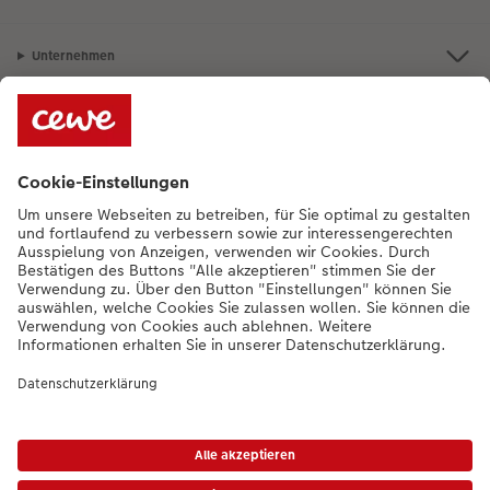
Unternehmen
Sortiment
Bei Fragen können Sie uns gern anrufen:
+352 27397723
[Mo bis Fr von
9:00 - 20:00 Uhr | Sam von 9:00 - 17:00 Uhr | So von 12:00 - 16:00]
DE
|
FR
|
EN
* Die UVP gelten inkl. MwSt. zzgl. Versandkosten gem.
Preisliste
|
AGB
|
Datenschutz
|
Impressum
|
Barrierefreiheit