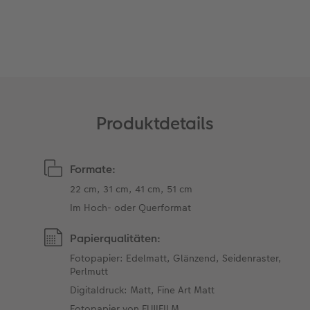
Unsere Bestellwege
Tipps für Fotobücher
CEWE MyPhotos
Produktdetails
Formate:
22 cm, 31 cm, 41 cm, 51 cm
Im Hoch- oder Querformat
Papierqualitäten:
Fotopapier: Edelmatt, Glänzend, Seidenraster,
Perlmutt
Digitaldruck: Matt, Fine Art Matt
Fotopapier von FUJIFILM