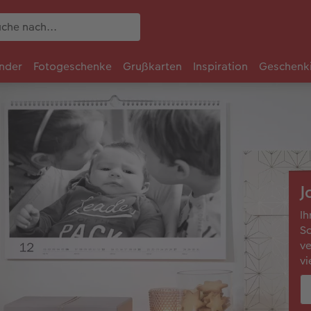
nder
Fotogeschenke
Grußkarten
Inspiration
Geschenk
J
Ih
Sc
ve
vi