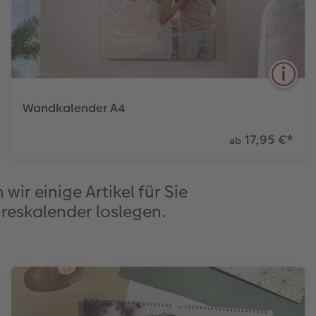
Wandkalender A4
17,95 €
*
ab
4
ir einige Artikel für Sie
Hoch- und
Papierqualitäten
Ergänzen Sie
Querformat
eigene Einträge im
hreskalender loslegen.
Kalendarium
Mehr erfahren