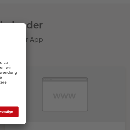
skalender
tware oder App