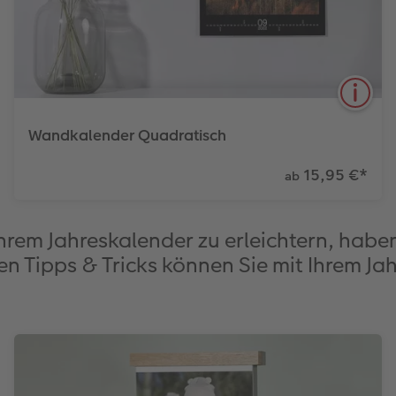
Wandkalender Quadratisch
15,95 €
*
ab
7
3
Veredelung
hrem Jahreskalender zu erleichtern, haben w
Papierqualitäten
Einbände
en Tipps & Tricks können Sie mit Ihrem Ja
Dieser Wandkalender im quadratischen Trendformat
präsentiert Ihre Fotos Monat für Monat besonders
eindrucksvoll.
Mehr erfahren