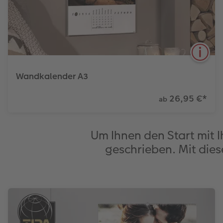
Wandkalender A3
26,95 €
*
ab
7
Um Ihnen den Start mit I
Hoch- und
Papierqualitäten
Ergänzen Sie
Querformat
eigene Einträge im
geschrieben. Mit dies
Kalendarium
Mehr erfahren