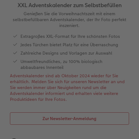
XXL Adventskalender zum Selbstbefüllen
en
XXL Panorama
Square Prints
Gallery Print
Wandkalender Fineline
Textilien
Hochzeitskarten
Hochzeit
Für Kinder
Genießen Sie die Vorweihnachtszeit mit einem
selbstbefüllbaren Adventskalender, der Ihr Foto perfekt
inszeniert.
Compact Panorama
Fine Art Prints
Foto auf Hartschaumplatte
Für Notizen
Fotomagnete
Babykarten
Haustiere
Für Haustiere
 & App
Extragroßes XXL-Format für Ihre schönsten Fotos
Compact Quadratisch
Mini Prints
Foto auf Holz
Kreative Designs
Handyhüllen
Geburtstagkarten
Tipps für die Wanddekoration
Nachhaltige Geschenken
Jedes Türchen bietet Platz für eine Überraschung
Zahlreiche Designs und Vorlagen zur Auswahl
Kids
Foto im Rahmen
hexxas
Alle Zübehor
Geschenkbox
Kommunionskarten
Tipps für Fotobücher
Umweltfreundliches, zu 100% biologisch
abbaubares Innenteil
Papiersorte
Premium Poster
Mehrteiler
CEWE Geschenkgutschein
Weitere Anlässe
Fotografietipps
Adventskalender sind ab Oktober 2024 wieder für Sie
erhältlich. Melden Sie sich für unseren Newsletter an und
Einbande
Fotosets
Gerahmte Wanddekoration
Art Prints
Veredelung
CEWE myPhotos
Sie werden immer über Neuigkeiten rund um die
Adventskalender informiert und erhalten viele weitere
Produktideen für Ihre Fotos.
Optionen
Fotosticker
Alle Zubehör
Geschenkideen
Video tutorials
Veredelung
Bilderbox
Fotowettbewerbe
Zur Newsletter-Anmeldung
Passendes Zubehör
Alle Zubehör
CEWE Magazin