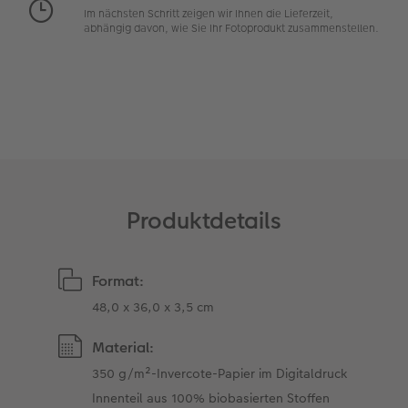
Im nächsten Schritt zeigen wir Ihnen die Lieferzeit,
Art Collection
TIPA Awards
abhängig davon, wie Sie Ihr Fotoprodukt zusammenstellen.
Unsere Bestellwege
Tipps für Fotobücher
CEWE MyPhotos
Produktdetails
Format:
48,0 x 36,0 x 3,5 cm
Material:
350 g/m²-Invercote-Papier im Digitaldruck
Innenteil aus 100% biobasierten Stoffen