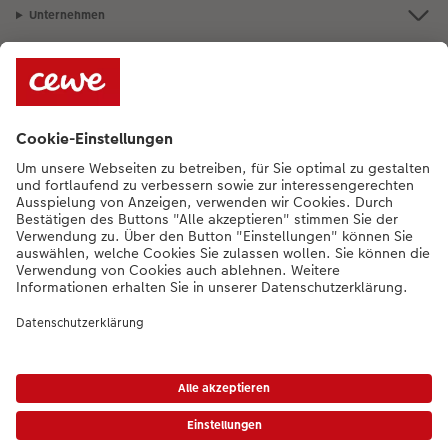
Unternehmen
Sortiment
Bei Fragen können Sie uns gern anrufen:
+352 27397723
[Mo bis Fr von
9:00 - 20:00 Uhr | Sam von 9:00 - 17:00 Uhr | So von 12:00 - 16:00]
DE
|
FR
|
EN
* Die UVP gelten inkl. MwSt. zzgl. Versandkosten gem.
Preisliste
|
AGB
|
Datenschutz
|
Impressum
|
Barrierefreiheit