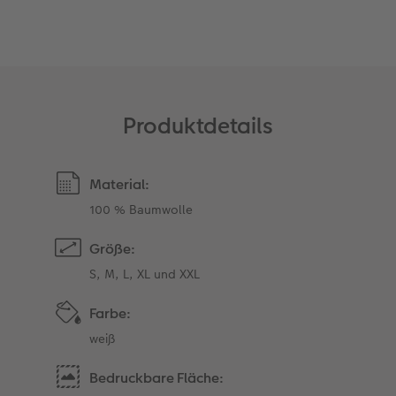
Art Collection
TIPA Awards
Unsere Bestellwege
Tipps für Fotobücher
Produktdetails
CEWE MyPhotos
Material:
100 % Baumwolle
Größe:
S, M, L, XL und XXL
Farbe:
weiß
Bedruckbare Fläche: