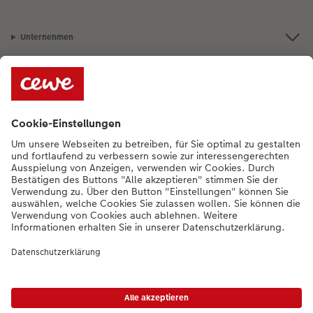
Unternehmen
Sortiment
Bei Fragen können Sie uns gern anrufen:
+352 27397723
[Mo bis Fr von
9:00 - 20:00 Uhr | Sam von 9:00 - 17:00 Uhr | So von 12:00 - 16:00]
DE
|
FR
|
EN
* Die UVP gelten inkl. MwSt. zzgl. Versandkosten gem.
Preisliste
|
AGB
|
Datenschutz
|
Impressum
|
Barrierefreiheit