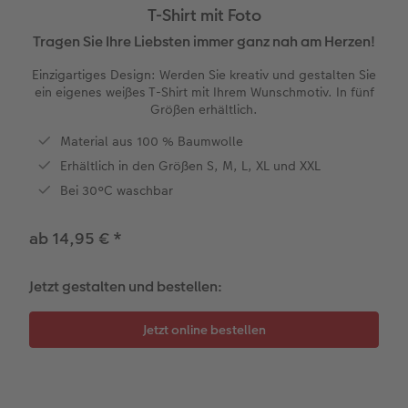
T-Shirt mit Foto
en
XXL Panorama
Square Prints
Gallery Print
Wandkalender Fineline
Hochzeitskarten
Hochzeit
Für Kinder
Textilien
Tragen Sie Ihre Liebsten immer ganz nah am Herzen!
Einzigartiges Design: Werden Sie kreativ und gestalten Sie
Compact Panorama
Fine Art Prints
Foto auf Hartschaumplatte
Für Notizen
Fotomagnete
Babykarten
Haustiere
Für Haustiere
ein eigenes weißes T-Shirt mit Ihrem Wunschmotiv. In fünf
 & App
Größen erhältlich.
Compact Quadratisch
Mini Prints
Foto auf Holz
Kreative Designs
Handyhüllen
Geburtstagkarten
Tipps für die Wanddekoration
Nachhaltige Geschenken
Material aus 100 % Baumwolle
Erhältlich in den Größen S, M, L, XL und XXL
Kids
Foto im Rahmen
hexxas
Alle Zübehor
Geschenkbox
Kommunionskarten
Tipps für Fotobücher
Bei 30°C waschbar
Papiersorte
Premium Poster
Mehrteiler
CEWE Geschenkgutschein
Weitere Anlässe
Fotografietipps
ab 14,95 €
*
Einbande
Fotosets
Gerahmte Wanddekoration
Art Prints
Veredelung
CEWE myPhotos
Jetzt gestalten und bestellen:
Optionen
Fotosticker
Alle Zubehör
Geschenkideen
Video tutorials
Veredelung
Bilderbox
Fotowettbewerbe
Passendes Zubehör
Alle Zubehör
CEWE Magazin