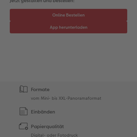
Jetzt gestalten und bestellen:
Passendes Zubehör
Alle Zubehör
CEWE Magazin
Art Collection
TIPA Awards
Unsere Bestellwege
Tipps für Fotobücher
CEWE MyPhotos
Formate
vom Mini- bis XXL-Panoramaformat
Einbänden
Papierqualität
Digital- oder Fotodruck