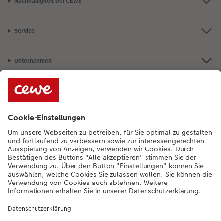
Nachhaltigkeit bei CEWE
Service
Unternehmen
Sortiment
Bei Fragen können Sie uns gern anrufen:
+352 27397723
[Mo bis Fr von
9:00 - 20:00 Uhr | Sam von 9:00 - 17:00 Uhr | So von 12:00 - 16:00]
DE
|
FR
|
EN