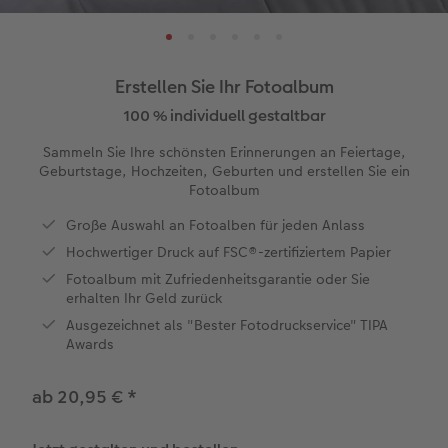
XL
Retro Prints
Foto auf Acrylglas
Geburtstagskalender
Spiele
Tisch- & Menükarten
Baby und Kind
Für Sie
XXL
Little Prints
Foto auf Alu-Dibond
Papiersorte
Schule & Büro
Karte mit Einsteckfoto
Familien
Für Großeltern
Erstellen Sie Ihr Fotoalbum
en
XXL Panorama
Square Prints
Gallery Print
Wandkalender Fineline
Textilien
Hochzeitskarten
Hochzeit
Für Kinder
100 % individuell gestaltbar
Sammeln Sie Ihre schönsten Erinnerungen an Feiertage,
Compact Panorama
Fine Art Prints
Foto auf Hartschaumplatte
Für Notizen
Fotomagnete
Babykarten
Haustiere
Für Haustiere
Geburtstage, Hochzeiten, Geburten und erstellen Sie ein
 & App
Fotoalbum
Compact Quadratisch
Mini Prints
Foto auf Holz
Kreative Designs
Handyhüllen
Geburtstagkarten
Tipps für die Wanddekoration
Nachhaltige Geschenken
Große Auswahl an Fotoalben für jeden Anlass
Hochwertiger Druck auf FSC®-zertifiziertem Papier
Kids
Foto im Rahmen
hexxas
Alle Zübehor
Geschenkbox
Kommunionskarten
Tipps für Fotobücher
Fotoalbum mit Zufriedenheitsgarantie oder Sie
erhalten Ihr Geld zurück
Papiersorte
Premium Poster
Mehrteiler
CEWE Geschenkgutschein
Weitere Anlässe
Fotografietipps
Ausgezeichnet als "Bester Fotodruckservice" TIPA
Awards
Einbande
Fotosets
Gerahmte Wanddekoration
Art Prints
Veredelung
CEWE myPhotos
ab 20,95 €
*
Optionen
Fotosticker
Alle Zubehör
Geschenkideen
Video tutorials
Veredelung
Bilderbox
Fotowettbewerbe