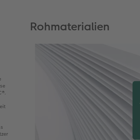
Rohmaterialien
e
ise
C®.
eit
ss
tzer