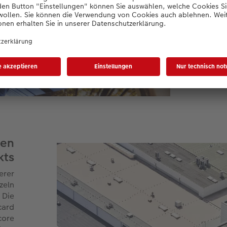
v
(KI
gen
kts
erer
zeln
 Die
card
core