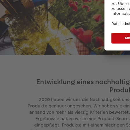
Entwicklung eines nachhalti
Produ
2020 haben wir uns die Nachhaltigkeit uns
Produkte genauer angesehen. Wir haben sie ein
anhand von mehr als vierzig Kriterien bewertet.
Ergebnisse haben wir in eine Product-Score
eingepflegt. Produkte mit einem niedrigen S