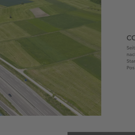
CO
Sei
nac
Sta
Pos