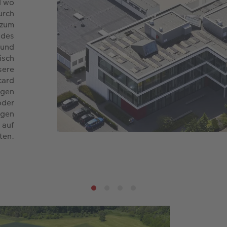
d wo
urch
 zum
 des
 und
isch
sere
card
igen
oder
ngen
 auf
ten.