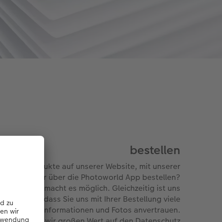
bestellen
Fotoprodukte auf unserer Website, mit unserer
oftware oder über die Photoworld App bestellen?
CEWE macht es möglich. Gleichzeitig ist uns
bewusst, dass Sie uns mit Ihrer Bestellung viele
persönliche Informationen und Fotos anvertrauen.
shalb legen wir großen Wert auf den Datenschutz