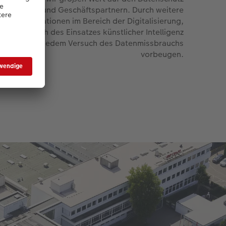
on Kunden und Geschäftspartnern. Durch weitere
Innovationen im Bereich der Digitalisierung,
einschließlich des Einsatzes künstlicher Intelligenz
), wollen wir jedem Versuch des Datenmissbrauchs
vorbeugen.