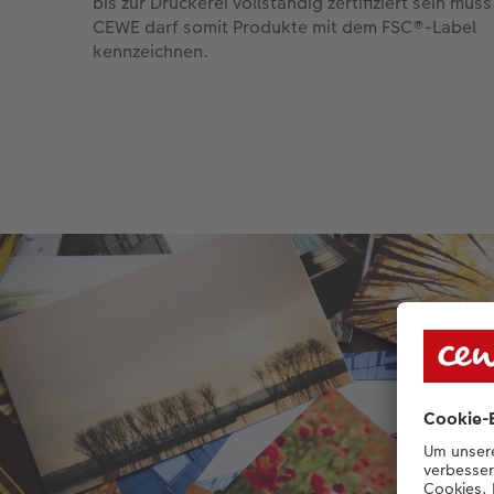
bis zur Druckerei vollständig zertifiziert sein muss
CEWE darf somit Produkte mit dem FSC®-Label
kennzeichnen.