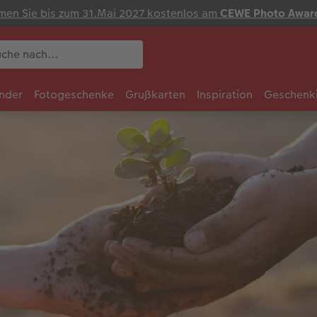
en Sie bis zum 31.Mai 2027 kostenlos am
CEWE Photo Awar
nder
Fotogeschenke
Grußkarten
Inspiration
Geschenk