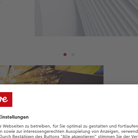
.
S
De