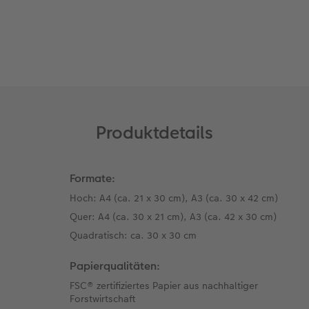
Passendes Zubehör
Alle Zubehör
CEWE Magazin
Art Collection
TIPA Awards
Unsere Bestellwege
Tipps für Fotobücher
Produktdetails
CEWE MyPhotos
Formate:
Hoch: A4 (ca. 21 x 30 cm), A3 (ca. 30 x 42 cm)
Quer: A4 (ca. 30 x 21 cm), A3 (ca. 42 x 30 cm)
Quadratisch: ca. 30 x 30 cm
Papierqualitäten:
FSC® zertifiziertes Papier aus nachhaltiger
Forstwirtschaft