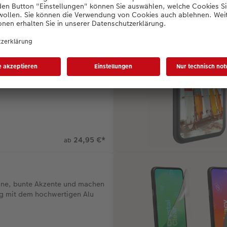
g für vielseitige Abenteuer
24,95 €
*
ab
eine, bunte Akzente und machen
g mit dem hochwertigen Alu