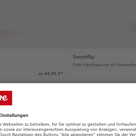
Smartflip
Edle Handytasche mit Kartenfac
44,95 €
*
ab
ndes Zubehör für Ihr Smar
tras für Schutz, Komfort und stilvolle Akze