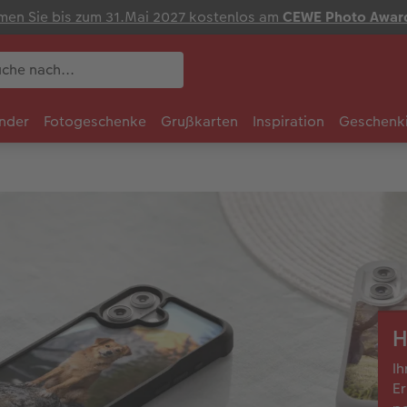
en Sie bis zum 31.Mai 2027 kostenlos am
CEWE Photo Awar
nder
Fotogeschenke
Grußkarten
Inspiration
Geschenk
H
Ih
Er