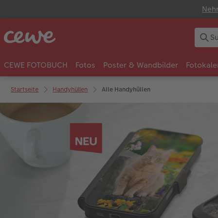
Nehm
CEWE FOTOBUCH
Fotos
Poster & Wandbilder
Fotokale
Startseite
Handyhüllen
Alle Handyhüllen