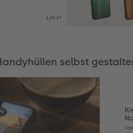
2,95 €
*
Handyhüllen selbst gestalte
Kr
No
Ver