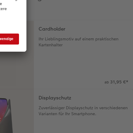
Cardholder
Ihr Lieblingsmotiv auf einem praktischen
Kartenhalter
31,95 €
*
ab
Displayschutz
Zuverlässiger Displayschutz in verschiedenen
Varianten für Ihr Smartphone.