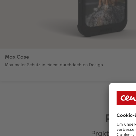
Max Case
Maximaler Schutz in einem durchdachten Design
Passe
Praktische Ex