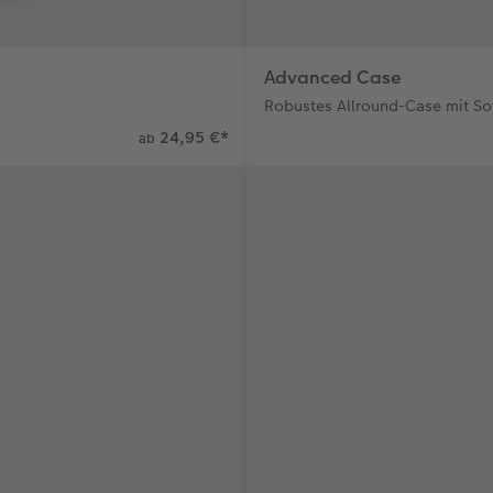
Advanced Case
Robustes Allround-Case mit So
24,95 €
*
ab