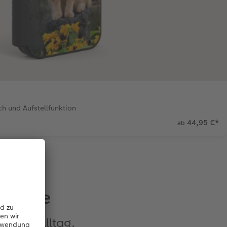
h und Aufstellfunktion
44,95 €
*
ab
tphone
nte im Alltag.