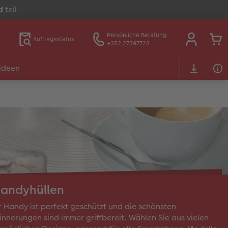
d
teil
Persönliche Beratung
Auftragsstatus
+352 27397723
ideen
andyhüllen
r Handy ist perfekt geschützt und die schönsten
innerungen sind immer griffbereit. Wählen Sie aus vielen