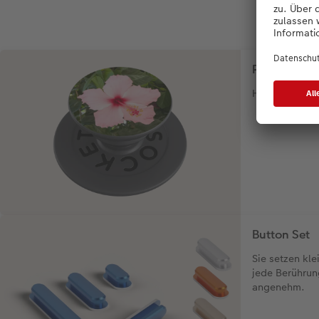
PopGrip
Handyhalterun
Button Set
Sie setzen kl
jede Berührun
angenehm.