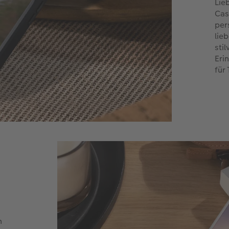
Lie
Cas
per
lie
sti
Eri
für
n