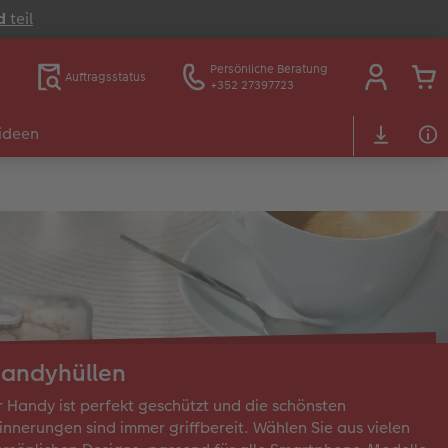
d
teil
Persönliche Beratung
Auftragsstatus
+352 27397723
ideen
andyhüllen
r Handy ist perfekt geschützt und die schönsten
innerungen sind immer griffbereit. Wählen Sie aus vielen