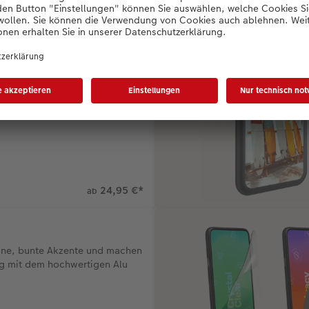
g für vielseitige Abenteuer
24,95 €
*
ab
eine, bunte Akzente und machen
g mit dem hochwertigen Alu