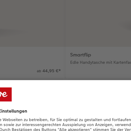
Smartflip
Edle Handytasche mit Kartenfac
44,95 €
*
ab
ndes Zubehör für Ihr Smar
tras für Schutz, Komfort und stilvolle Akze