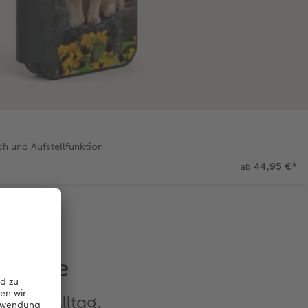
h und Aufstellfunktion
44,95 €
*
ab
tphone
nte im Alltag.