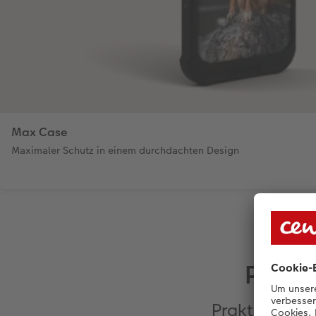
Max Case
Maximaler Schutz in einem durchdachten Design
Passe
Praktische Ex