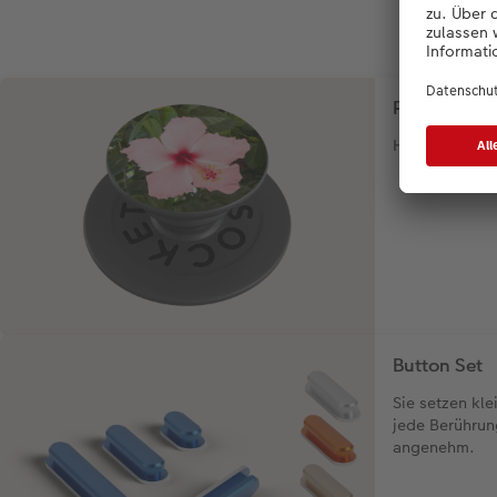
PopGrip
Handyhalterun
Button Set
Sie setzen kl
jede Berührun
angenehm.