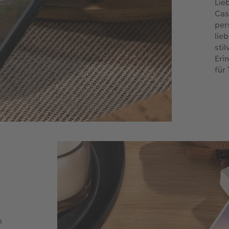
Lie
Cas
per
lie
sti
Eri
für
n