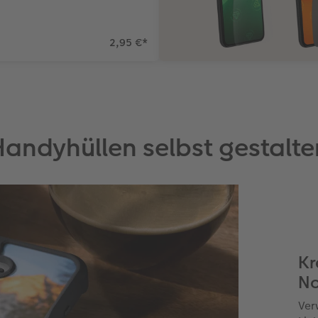
2,95 €
*
Handyhüllen selbst gestalte
Kr
No
Ver