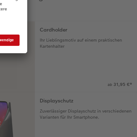
Cardholder
Ihr Lieblingsmotiv auf einem praktischen
Kartenhalter
31,95 €
*
ab
Displayschutz
Zuverlässiger Displayschutz in verschiedenen
Varianten für Ihr Smartphone.