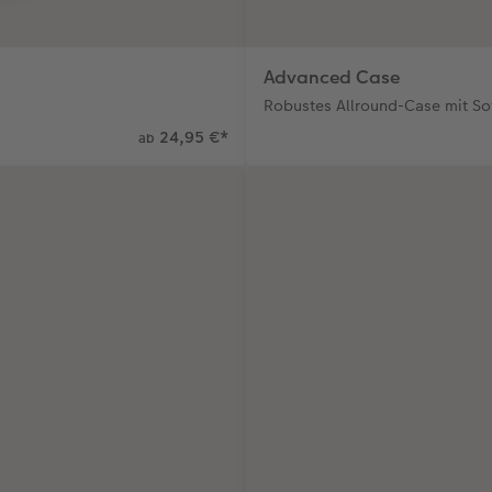
Advanced Case
Robustes Allround-Case mit So
24,95 €
*
ab