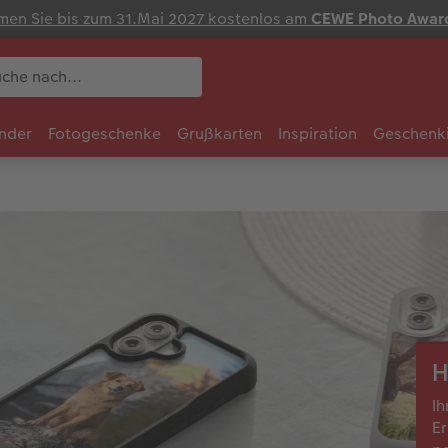
en Sie bis zum 31.Mai 2027 kostenlos am
CEWE Photo Awar
nder
Fotogeschenke
Grußkarten
Inspiration
Geschenk
H
Ih
Er