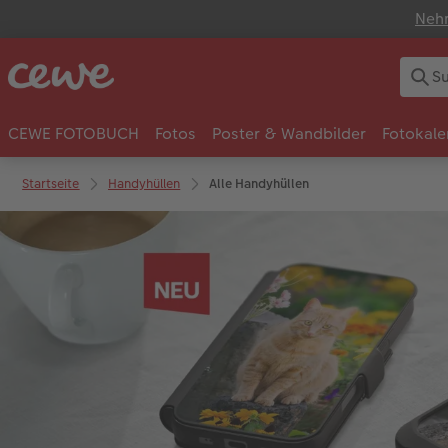
Nehm
CEWE FOTOBUCH
Fotos
Poster & Wandbilder
Fotokale
Startseite
Handyhüllen
Alle Handyhüllen