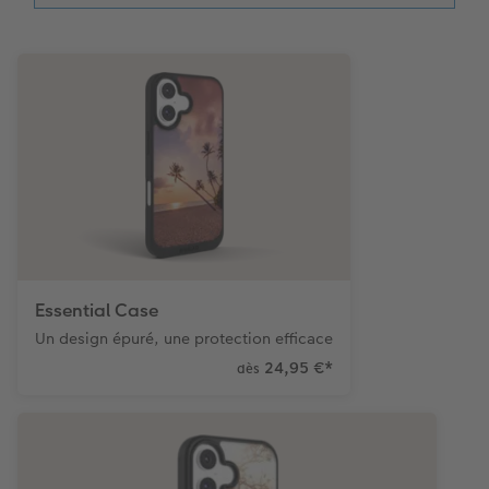
Accessoires
Accessoires
Magazine CEWE
Art Collection
Tipa Awards
Modes de commande
Conseils pour vos livres photos
CEWE MYPHOTOS
Essential Case
Un design épuré, une protection efficace
24,95 €
*
dès